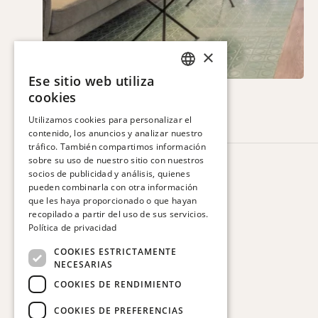
×
Ese sitio web utiliza
SPANISH
cookies
ENGLISH
Utilizamos cookies para personalizar el
contenido, los anuncios y analizar nuestro
CATALAN
tráfico. También compartimos información
FRENCH
sobre su uso de nuestro sitio con nuestros
HOTEL VIA AUGUSTA
socios de publicidad y análisis, quienes
GERMAN
Via Augusta, 63.
pueden combinarla con otra información
08006 Barcelona. España
que les haya proporcionado o que hayan
ITALIAN
recopilado a partir del uso de sus servicios.
T:
+34 932 179 250
Política de privacidad
E:
reservas@hotelviaaugusta.com
COOKIES ESTRICTAMENTE
NECESARIAS
COOKIES DE RENDIMIENTO
COOKIES DE PREFERENCIAS