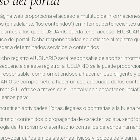
so del portal
ágina web proporciona el acceso a multitud de informaciones
s (en adelante, “los contenidos”) en Internet pertenecientes a
nciantes a los que el USUARIO pueda tener acceso. El USUAR
uso del portal. Dicha responsabilidad se extiende al registro 
der a determinados servicios o contenidos.
icho registro el USUARIO será responsable de aportar informa
ecuencia de este registro, al USUARIO se le puede proporcio
 responsable, comprometiéndose a hacer un uso diligente y co
ARIO se compromete a hacer un uso adecuado de los conteni
mar, S.L. ofrece a través de su portal y con carácter enunciati
earlos para:
 incurrir en actividades ilícitas, ilegales o contrarias a la buena 
) difundir contenidos o propaganda de carácter racista, xenófob
ogía del terrorismo o atentatorio contra los derechos human
i) provocar daños en los sistemas físicos y lógicos de Vipamar