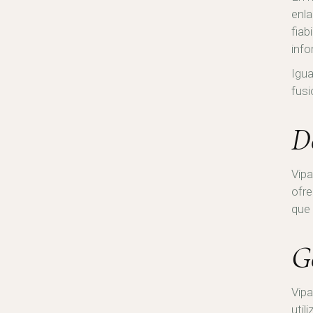
enla
fiab
info
Igua
fusi
D
Vipa
ofre
que 
G
Vipa
util