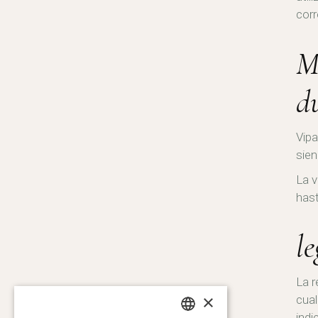
cor
M
d
Vipa
sie
La v
hast
le
La r
×
cual
indi