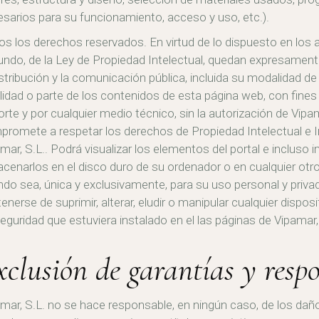
sarios para su funcionamiento, acceso y uso, etc.).
s los derechos reservados. En virtud de lo dispuesto en los ar
ndo, de la Ley de Propiedad Intelectual, quedan expresamente
istribución y la comunicación pública, incluida su modalidad de
lidad o parte de los contenidos de esta página web, con fines
rte y por cualquier medio técnico, sin la autorización de Vipa
romete a respetar los derechos de Propiedad Intelectual e Ind
mar, S.L.. Podrá visualizar los elementos del portal e incluso i
cenarlos en el disco duro de su ordenador o en cualquier otro
do sea, única y exclusivamente, para su uso personal y priv
enerse de suprimir, alterar, eludir o manipular cualquier dispo
eguridad que estuviera instalado en el las páginas de Vipamar, 
xclusión de garantías y resp
mar, S.L. no se hace responsable, en ningún caso, de los daño