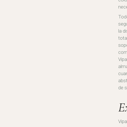
nece
Todo
segu
la d
tota
sopo
comp
Vipa
alma
cuan
abst
de s
E
Vipa