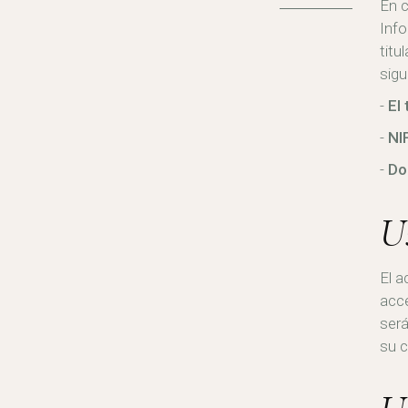
En c
Info
titu
sigu
El 
NIF
Dom
U
El a
acce
será
su c