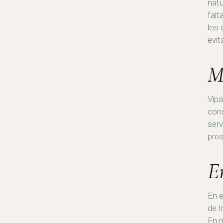
natu
falt
los 
evit
M
Vipa
cons
serv
pres
E
En e
de I
En n