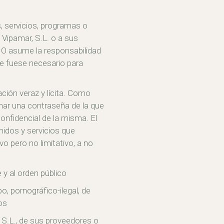
, servicios, programas o
 Vipamar, S.L. o a sus
IO asume la responsabilidad
que fuese necesario para
ción veraz y lícita. Como
nar una contraseña de la que
nfidencial de la misma. El
dos y servicios que
vo pero no limitativo, a no
fe y al orden público
o, pornográfico-ilegal, de
os
, S.L., de sus proveedores o