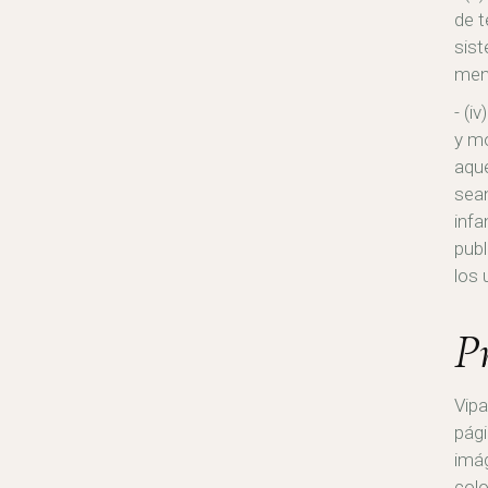
de t
sist
men
(iv
y mo
aque
sean
infa
publ
los 
P
Vipa
pági
imág
colo