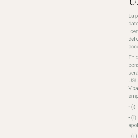
U
La p
dato
lice
del 
acce
En d
cons
será
USU
Vipa
empl
(i)
(ii
apol
(ii