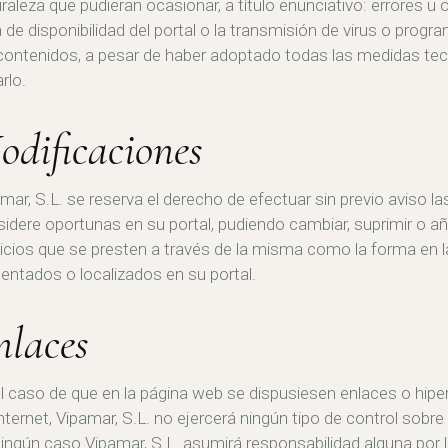
raleza que pudieran ocasionar, a título enunciativo: errores u
a de disponibilidad del portal o la transmisión de virus o prog
contenidos, a pesar de haber adoptado todas las medidas te
arlo.
odificaciones
mar, S.L. se reserva el derecho de efectuar sin previo aviso l
idere oportunas en su portal, pudiendo cambiar, suprimir o añ
icios que se presten a través de la misma como la forma en 
entados o localizados en su portal.
nlaces
l caso de que en la página web se dispusiesen enlaces o hiper
nternet, Vipamar, S.L. no ejercerá ningún tipo de control sobre
ingún caso Vipamar, S.L. asumirá responsabilidad alguna por 