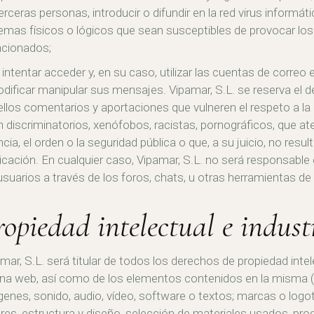
erceras personas, introducir o difundir en la red virus informá
emas físicos o lógicos que sean susceptibles de provocar lo
cionados;
) intentar acceder y, en su caso, utilizar las cuentas de correo
dificar manipular sus mensajes. Vipamar, S.L. se reserva el d
llos comentarios y aportaciones que vulneren el respeto a la 
 discriminatorios, xenófobos, racistas, pornográficos, que ate
ncia, el orden o la seguridad pública o que, a su juicio, no res
icación. En cualquier caso, Vipamar, S.L. no será responsable 
usuarios a través de los foros, chats, u otras herramientas de 
ropiedad intelectual e indust
mar, S.L. será titular de todos los derechos de propiedad intele
na web, así como de los elementos contenidos en la misma (a 
enes, sonido, audio, vídeo, software o textos; marcas o log
res, estructura y diseño, selección de materiales usados, p