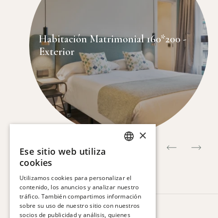
Habitación Matrimonial 160*200 -
Exterior
×
Ese sitio web utiliza
SPANISH
cookies
ENGLISH
Utilizamos cookies para personalizar el
contenido, los anuncios y analizar nuestro
CATALAN
tráfico. También compartimos información
FRENCH
sobre su uso de nuestro sitio con nuestros
HOTEL VIA AUGUSTA
socios de publicidad y análisis, quienes