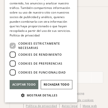
contenido, los anuncios y analizar nuestro
CATALAN
tráfico. También compartimos información
FRENCH
sobre su uso de nuestro sitio con nuestros
HOTEL VIA AUGUSTA
socios de publicidad y análisis, quienes
GERMAN
Via Augusta, 63.
pueden combinarla con otra información
08006 Barcelona. España
que les haya proporcionado o que hayan
ITALIAN
recopilado a partir del uso de sus servicios.
T:
+34 932 179 250
Política de privacidad
E:
reservas@hotelviaaugusta.com
COOKIES ESTRICTAMENTE
NECESARIAS
COOKIES DE RENDIMIENTO
COOKIES DE PREFERENCIAS
SUSCRÍBASE A LA NEWSLETTER
COOKIES DE FUNCIONALIDAD
ACEPTAR TODO
RECHAZAR TODO
© Hotel Via Augusta 2026. HB-000098
MOSTRAR DETALLES
Configuración de cookies
Política de cookies
Política de privacidad
Aviso legal
Mapa web