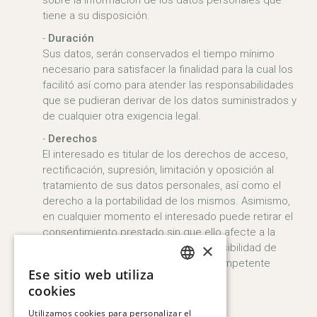
sobre la información de los datos personales que
tiene a su disposición.
Duración
Sus datos, serán conservados el tiempo mínimo
necesario para satisfacer la finalidad para la cual los
facilitó así como para atender las responsabilidades
que se pudieran derivar de los datos suministrados y
de cualquier otra exigencia legal.
Derechos
El interesado es titular de los derechos de acceso,
rectificación, supresión, limitación y oposición al
tratamiento de sus datos personales, así como el
derecho a la portabilidad de los mismos. Asimismo,
en cualquier momento el interesado puede retirar el
consentimiento prestado sin que ello afecte a la
×
licitud del tratamiento, así como la posibilidad de
acudir ante la autoridad de control competente
Ese sitio web utiliza
(AEPD).
SPANISH
cookies
ENGLISH
Utilizamos cookies para personalizar el