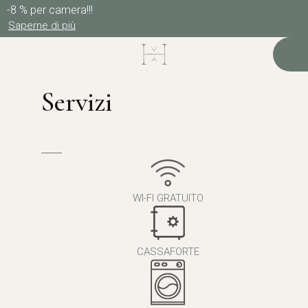
-8 % per camera!!!
Saperne di più
Servizi
WI-FI GRATUITO
CASSAFORTE