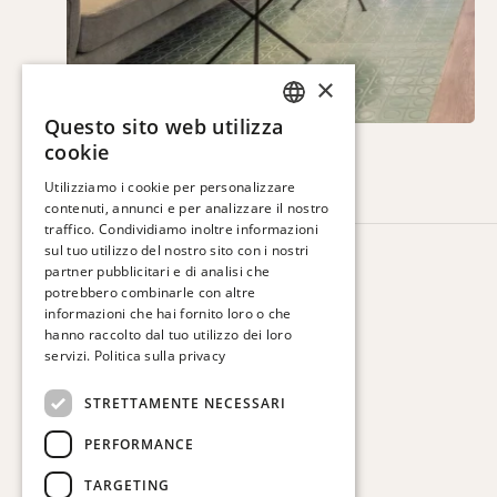
×
Questo sito web utilizza
SPANISH
cookie
ENGLISH
Utilizziamo i cookie per personalizzare
contenuti, annunci e per analizzare il nostro
CATALAN
traffico. Condividiamo inoltre informazioni
FRENCH
sul tuo utilizzo del nostro sito con i nostri
HOTEL VIA AUGUSTA
partner pubblicitari e di analisi che
GERMAN
Via Augusta, 63.
potrebbero combinarle con altre
08006 Barcelona. Spagna
informazioni che hai fornito loro o che
ITALIAN
hanno raccolto dal tuo utilizzo dei loro
T:
+34 932 179 250
servizi.
Politica sulla privacy
E:
reservas@hotelviaaugusta.com
STRETTAMENTE NECESSARI
PERFORMANCE
TARGETING