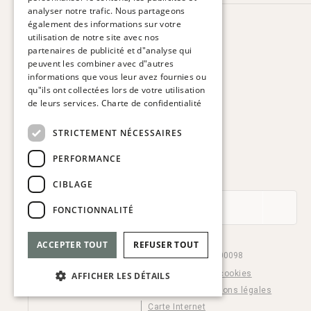
analyser notre trafic. Nous partageons
FRENCH
également des informations sur votre
HOTEL VIA AUGUSTA
utilisation de notre site avec nos
Via Augusta, 63.
GERMAN
partenaires de publicité et d"analyse qui
08006 Barcelona. Espagne
peuvent les combiner avec d"autres
ITALIAN
informations que vous leur avez fournies ou
T:
+34 932 179 250
qu"ils ont collectées lors de votre utilisation
E:
reservas@hotelviaaugusta.com
de leurs services.
Charte de confidentialité
STRICTEMENT NÉCESSAIRES
PERFORMANCE
ABONNEZ-VOUS À LA NEWSLETTER
CIBLAGE
FONCTIONNALITÉ
ACCEPTER TOUT
REFUSER TOUT
© Hotel Via Augusta 2026. HB-000098
Cookie settings
Politique de cookies
AFFICHER LES DÉTAILS
Charte de confidentialité
Mentions légales
Carte Internet