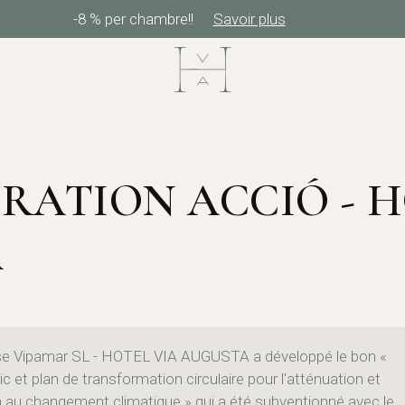
-8 % per chambre!!
Savoir plus
RATION ACCIÓ - H
A
ise Vipamar SL - HOTEL VIA AUGUSTA a développé le bon «
c et plan de transformation circulaire pour l'atténuation et
n au changement climatique » qui a été subventionné avec le