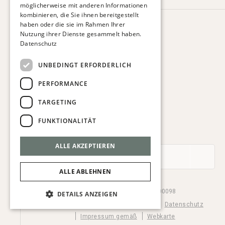
möglicherweise mit anderen Informationen
ITALIAN
kombinieren, die Sie ihnen bereitgestellt
haben oder die sie im Rahmen Ihrer
HOTEL VIA AUGUSTA
Nutzung ihrer Dienste gesammelt haben.
Via Augusta, 63.
Datenschutz
08006 Barcelona. Spanien
T:
+34 932 179 250
UNBEDINGT ERFORDERLICH
E:
reservas@hotelviaaugusta.com
PERFORMANCE
TARGETING
FUNKTIONALITÄT
ABONNIEREN SIE DEN NEWSLETTER
ALLE AKZEPTIEREN
ALLE ABLEHNEN
© Hotel Via Augusta 2026. HB-000098
DETAILS ANZEIGEN
Cookie settings
Cookies-Richtlinie
Datenschutz
Impressum gemäß
Webkarte