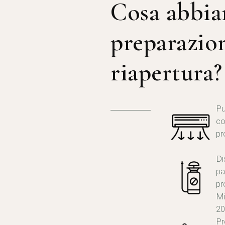
Cosa abbia
preparazion
riapertura?
Pu
co
pr
Di
pa
pr
Mi
20
Pr