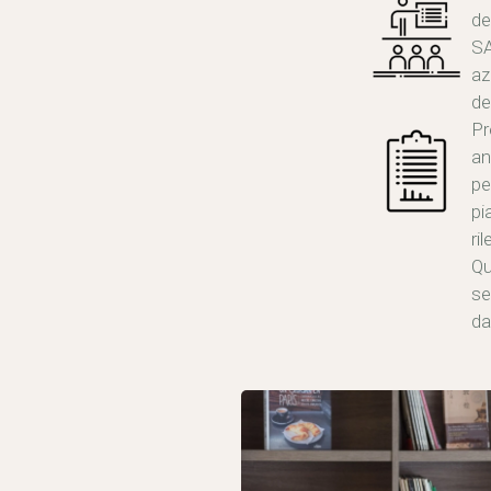
de
SA
az
de
Pr
an
pe
pi
ri
Qu
se
da