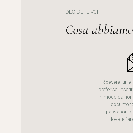
DECIDETE VOI
Cosa abbiamo 
Riceverai un'e-
preferisci inserir
in modo da non d
documento 
passaporto.
dovete far