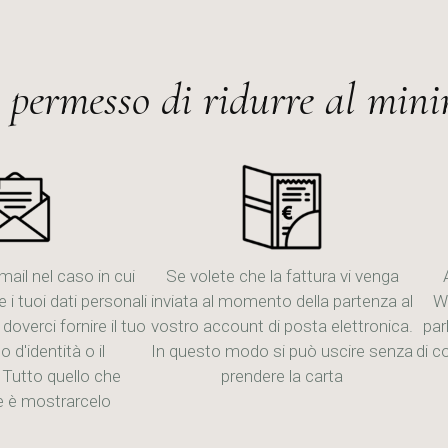
permesso di ridurre al minim
mail nel caso in cui
Se volete che la fattura vi venga
e i tuoi dati personali
inviata al momento della partenza al
W
overci fornire il tuo
vostro account di posta elettronica.
par
d'identità o il
In questo modo si può uscire senza
di c
 Tutto quello che
prendere la carta
e è mostrarcelo