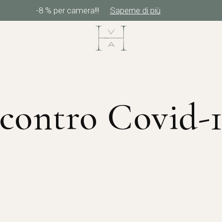
-8 % per camera!!!
Saperne di più
contro Covid-