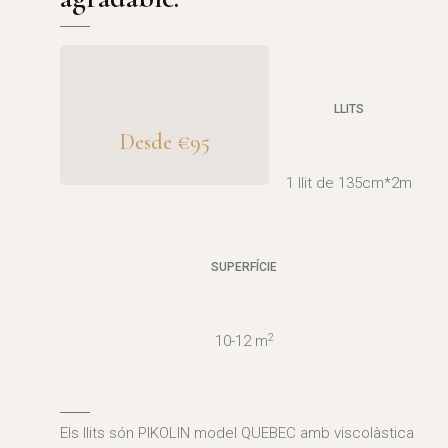
LLITS
Desde €95
1 llit de 135cm*2m
SUPERFÍCIE
2
10-12 m
Els llits són PIKOLIN model QUEBEC amb viscolàstica