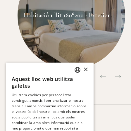
Habitació 1 llit 160*200 - Exterior
×
Aquest lloc web utilitza
SPANISH
galetes
ENGLISH
Utilitzem cookies per personalitzar
contingut, anuncis i per analitzar el nostre
CATALAN
trànsit. També compartim informació sobre
FRENCH
el vostre ús del nostre lloc amb els nostres
HOTEL VIA AUGUSTA
socis publicitaris i analítics que poden
GERMAN
Via Augusta, 63.
combinar-la amb altra informació que els
08006 Barcelona. Espanya
heu proporcionat o que han recopilat a
ITALIAN